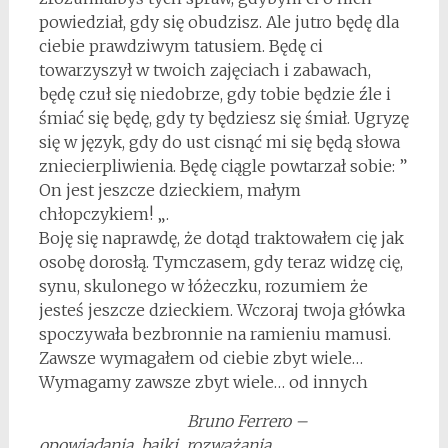
powiedział, gdy się obudzisz. Ale jutro będę dla
ciebie prawdziwym tatusiem. Będę ci
towarzyszył w twoich zajęciach i zabawach,
będę czuł się niedobrze, gdy tobie będzie źle i
śmiać się będę, gdy ty będziesz się śmiał. Ugryzę
się w język, gdy do ust cisnąć mi się będą słowa
zniecierpliwienia. Będę ciągle powtarzał sobie: ”
On jest jeszcze dzieckiem, małym
chłopczykiem! „.
Boję się naprawdę, że dotąd traktowałem cię jak
osobę dorosłą. Tymczasem, gdy teraz widzę cię,
synu, skulonego w łóżeczku, rozumiem że
jesteś jeszcze dzieckiem. Wczoraj twoja główka
spoczywała bezbronnie na ramieniu mamusi.
Zawsze wymagałem od ciebie zbyt wiele…
Wymagamy zawsze zbyt wiele… od innych
Bruno Ferrero –
opowiadania, bajki, rozważania