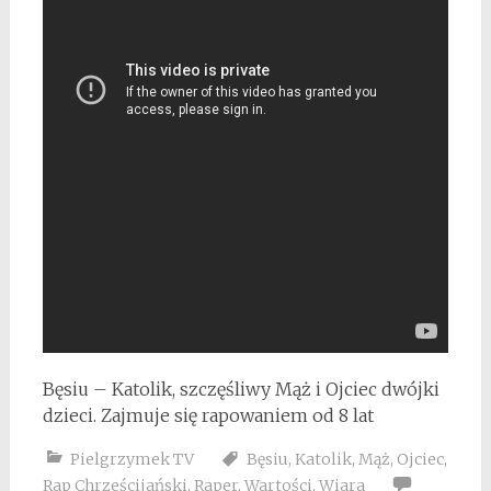
Bęsiu – Katolik, szczęśliwy Mąż i Ojciec dwójki
dzieci. Zajmuje się rapowaniem od 8 lat
Pielgrzymek TV
Bęsiu
,
Katolik
,
Mąż
,
Ojciec
,
Rap Chrześcijański
,
Raper
,
Wartości
,
Wiara