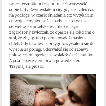
twarz ręcznikiem i zapomniałeś wyczyścić
sobie buty. Zwymyślałem cię, gdy zrzuciłeś coś
na podłogę. W czasie śniadania też wytykałem
ci twoje uchybienia, że spadło ci coś na na
serwetkę, że przełykałeś chleb niczym
zagłodzony zwierzak, że oparłeś się łokciami o
stół, że zbyt grubo posmarowałeś masłem
chleb. Gdy bawiłeś, ja przygotowywałem się do
wyjścia na pociąg. Oderwałeś się od zabawy,
pokiwałeś mi rączką i zawołałeś: Cześć tatulku !
A ja zmarszczyłem brwi i powiedziałem:
Trzymaj się prosto.