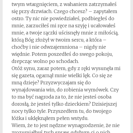
twym wtargnięciem, z wahaniem zatrzymałeś
się przy drzwiach. Czego chcesz? – zapytałem
ostro. Ty nic nie powiedziałeś, podbiegłeś do
mnie, zarzuciłeś mi ręce na szyję i ucałowałeś
mnie, a twoje rączki uścisnęły mnie z miłością,
którą Bóg złożył w twoim sercu, a która –
choćby i nie odwzajemniona – nigdy nie
więdnie. Potem poszedłeś do swego pokoju,
drepcząc wolno po schodach.
Otóż synu, zaraz potem, gdy z ręki wysunęła mi
się gazeta, ogarnął mnie wielki lęk. Co się ze
mną dzieje? Przyzwyczajam się do
wynajdowania win, do robienia wymówek. Czy
to ma być nagroda za to, że nie jesteś osoba
dorosłą, że jesteś tylko dzieckiem? Dzisiejszej
nocy tylko tyle. Przyszedłem tu, do twojego
łóżka i uklęknąłem pełen wstydu.
Wiem, że to jest nędzne wynagrodzenie, że nie
zrozumiałbyś tych spraw, gdybym ci o nich