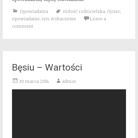
Opowiadania
miłość rodzicielska
,
Ojciec
,
opowiadanie
,
syn
,
wybaczenie
Leave a
comment
Bęsiu – Wartości
30 marca 2014
admin